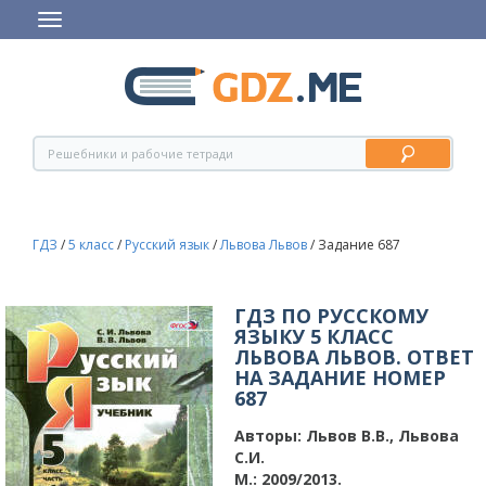
ГДЗ
/
5 класс
/
Русский язык
/
Львова Львов
/
Задание 687
ГДЗ ПО РУССКОМУ
ЯЗЫКУ 5 КЛАСС
ЛЬВОВА ЛЬВОВ. ОТВЕТ
НА ЗАДАНИЕ НОМЕР
687
Авторы:
Львов В.В., Львова
С.И.
М.: 2009/2013.