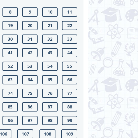
8
9
10
11
19
20
21
22
30
31
32
33
41
42
43
44
52
53
54
55
63
64
65
66
74
75
76
77
85
86
87
88
96
97
98
99
106
107
108
109