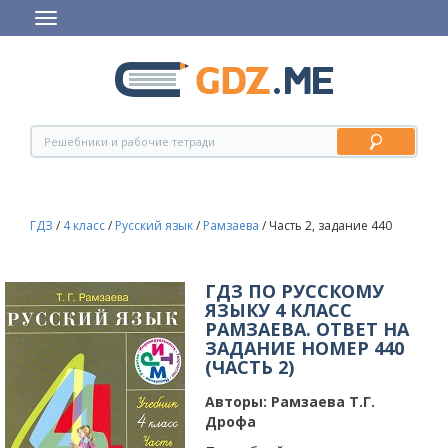
ГДЗ
/
4 класс
/
Русский язык
/
Рамзаева
/
Часть 2, задание 440
ГДЗ ПО РУССКОМУ
ЯЗЫКУ 4 КЛАСС
РАМЗАЕВА. ОТВЕТ НА
ЗАДАНИЕ НОМЕР 440
(ЧАСТЬ 2)
Авторы:
Рамзаева Т.Г.
Дрофа