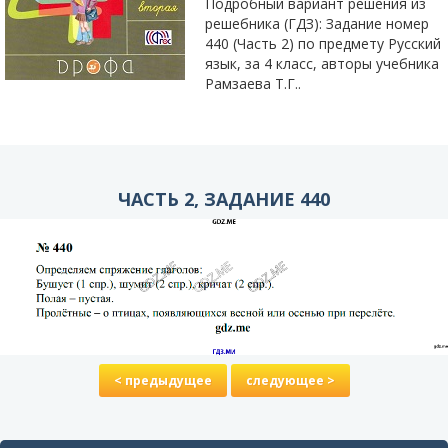
Подробный вариант решения из
решебника (ГДЗ): Задание номер
440 (Часть 2) по предмету Русский
язык, за 4 класс, авторы учебника
Рамзаева Т.Г..
ЧАСТЬ 2, ЗАДАНИЕ 440
< предыдущее
следующее >