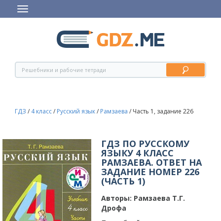
ГДЗ
/
4 класс
/
Русский язык
/
Рамзаева
/
Часть 1, задание 226
ГДЗ ПО РУССКОМУ
ЯЗЫКУ 4 КЛАСС
РАМЗАЕВА. ОТВЕТ НА
ЗАДАНИЕ НОМЕР 226
(ЧАСТЬ 1)
Авторы:
Рамзаева Т.Г.
Дрофа