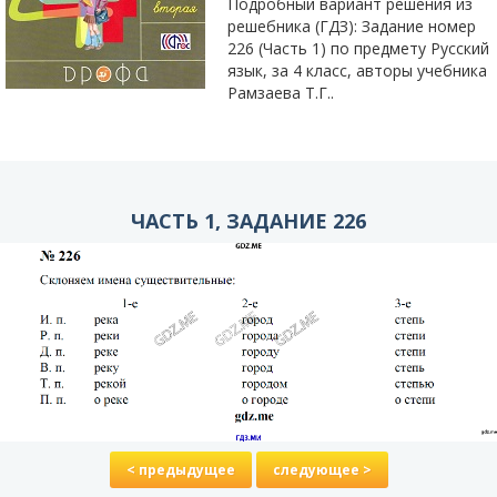
Подробный вариант решения из
решебника (ГДЗ): Задание номер
226 (Часть 1) по предмету Русский
язык, за 4 класс, авторы учебника
Рамзаева Т.Г..
ЧАСТЬ 1, ЗАДАНИЕ 226
< предыдущее
следующее >