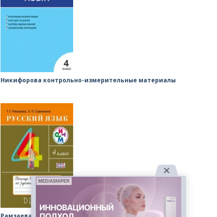
Никифорова контрольно-измерительные материалы
MEDIASNIPER
Рамзаева рабочая тетрадь