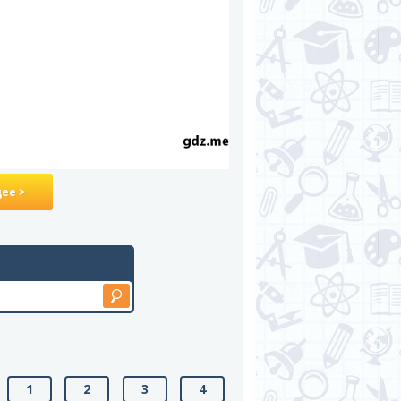
ее >
1
2
3
4