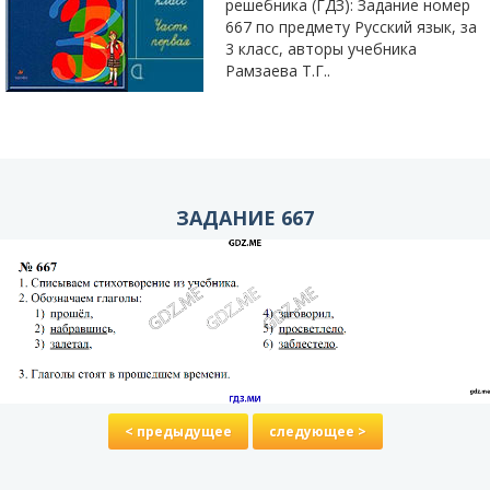
решебника (ГДЗ): Задание номер
667 по предмету Русский язык, за
3 класс, авторы учебника
Рамзаева Т.Г..
ЗАДАНИЕ 667
< предыдущее
следующее >