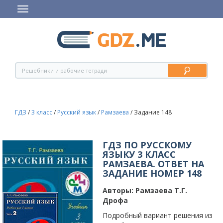
ГДЗ
/
3 класс
/
Русский язык
/
Рамзаева
/
Задание 148
ГДЗ ПО РУССКОМУ
ЯЗЫКУ 3 КЛАСС
РАМЗАЕВА. ОТВЕТ НА
ЗАДАНИЕ НОМЕР 148
Авторы:
Рамзаева Т.Г.
Дрофа
Подробный вариант решения из