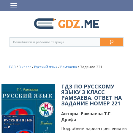
ГДЗ
/
3 класс
/
Русский язык
/
Рамзаева
/
Задание 221
ГДЗ ПО РУССКОМУ
ЯЗЫКУ 3 КЛАСС
РАМЗАЕВА. ОТВЕТ НА
ЗАДАНИЕ НОМЕР 221
Авторы:
Рамзаева Т.Г.
Дрофа
Подробный вариант решения из