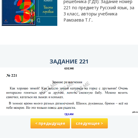
решебника (ГДЗ): Задание номер
221 по предмету Русский язык, за
3 класс, авторы учебника
Рамзаева Т.Г..
ЗАДАНИЕ 221
< предыдущее
следующее >