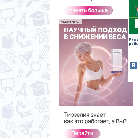
MEDIASNIPER
Рам
раб