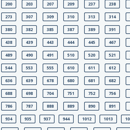
200
203
207
209
237
238
273
307
309
310
313
314
380
382
385
387
389
391
438
439
443
444
445
467
489
490
491
510
520
521
544
553
555
610
611
612
636
639
678
680
681
682
688
698
704
751
752
756
786
787
888
889
890
891
934
935
937
944
1012
1013
10