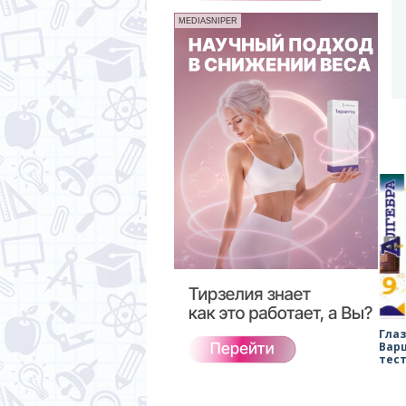
MEDIASNIPER
Гла
Вар
тес