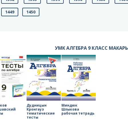
1449
1450
УМК АЛГЕБРА 9 КЛАСС МАКАР
зков
Дудницын
Миндюк
шавский
Кронгауз
Шлыкова
ты
тематические
рабочая тетрадь
тесты