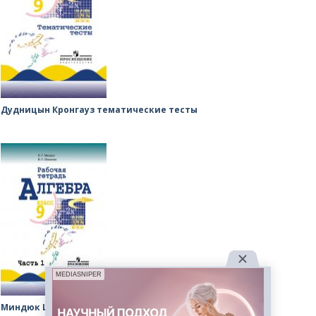
Дудницын Кронгауз тематические тесты
MEDIASNIPER
Миндюк Шлыкова рабочая тетрадь