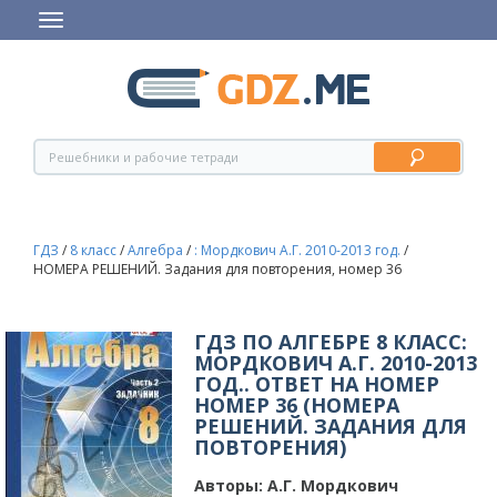
ГДЗ
/
8 класс
/
Алгебра
/
: Мордкович А.Г. 2010-2013 год.
/
НОМЕРА РЕШЕНИЙ. Задания для повторения, номер 36
ГДЗ ПО АЛГЕБРЕ 8 КЛАСС:
МОРДКОВИЧ А.Г. 2010-2013
ГОД.. ОТВЕТ НА НОМЕР
НОМЕР 36 (НОМЕРА
РЕШЕНИЙ. ЗАДАНИЯ ДЛЯ
ПОВТОРЕНИЯ)
Авторы:
А.Г. Мордкович