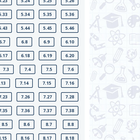
5.23
5.24
5.25
5.26
5.33
5.34
5.35
5.36
5.43
5.44
5.45
5.46
6.7
6.8
6.9
6.10
6.17
6.18
6.19
6.20
7.3
7.4
7.5
7.6
.13
7.14
7.15
7.16
7.23
7.26
7.27
7.28
7.35
7.36
7.37
7.38
8.5
8.6
8.7
8.8
8.15
8.16
8.17
8.18