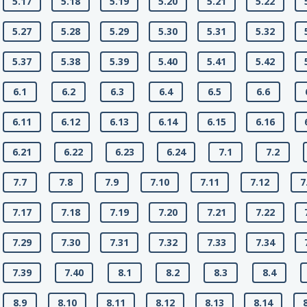
5.17
5.18
5.19
5.20
5.21
5.22
5.27
5.28
5.29
5.30
5.31
5.32
5.37
5.38
5.39
5.40
5.41
5.42
6.1
6.2
6.3
6.4
6.5
6.6
6.11
6.12
6.13
6.14
6.15
6.16
6.21
6.22
6.23
6.24
7.1
7.2
7.7
7.8
7.9
7.10
7.11
7.12
7
7.17
7.18
7.19
7.20
7.21
7.22
7.29
7.30
7.31
7.32
7.33
7.34
7.39
7.40
8.1
8.2
8.3
8.4
8.9
8.10
8.11
8.12
8.13
8.14