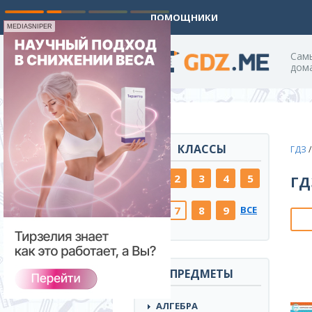
ПОМОЩНИКИ
MEDIASNIPER
Cам
дом
КЛАССЫ
ГДЗ
1
2
3
4
5
ГД
(current)
6
7
8
9
ВСЕ
ПРЕДМЕТЫ
АЛГЕБРА