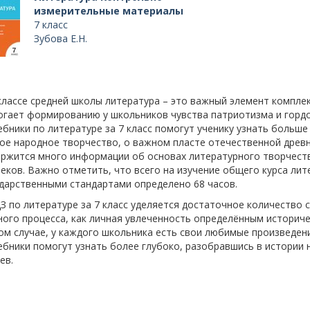
измерительные материалы
7 класс
Зубова Е.Н.
классе средней школы литература – это важный элемент компле
гает формированию у школьников чувства патриотизма и гордос
бники по литературе за 7 класс помогут ученику узнать больше 
ое народное творчество, о важном пласте отечественной древн
ржится много информации об основах литературного творчества 
веков. Важно отметить, что всего на изучение общего курса лит
дарственными стандартами определено 68 часов.
З по литературе за 7 класс уделяется достаточное количество 
ого процесса, как личная увлеченность определённым историч
м случае, у каждого школьника есть свои любимые произведен
бники помогут узнать более глубоко, разобравшись в истории 
ев.