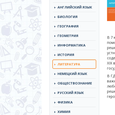
АНГЛИЙСКИЙ ЯЗЫК
БИОЛОГИЯ
ГЕОГРАФИЯ
ГЕОМЕТРИЯ
В 7 
помо
ИНФОРМАТИКА
реше
устн
ИСТОРИЯ
соде
XIX 
(CURRENT)
ЛИТЕРАТУРА
госу
НЕМЕЦКИЙ ЯЗЫК
В ГД
важн
ОБЩЕСТВОЗНАНИЕ
любо
реше
РУССКИЙ ЯЗЫК
геро
ФИЗИКА
ХИМИЯ