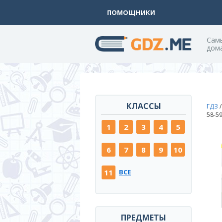
ПОМОЩНИКИ
Cам
дом
КЛАССЫ
ГДЗ
58-5
1
2
3
4
5
6
7
8
9
10
11
ВСЕ
ПРЕДМЕТЫ