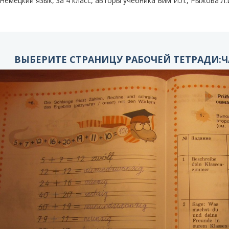
Немецкий язык, за 4 класс, авторы учебника Бим И.Л., Рыжова Л.И
ВЫБЕРИТЕ СТРАНИЦУ РАБОЧЕЙ ТЕТРАДИ:ЧАС