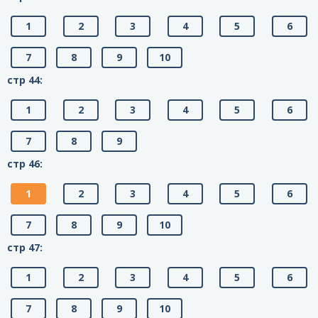
1
2
3
4
5
6
7
8
9
10
стр 44:
1
2
3
4
5
6
7
8
9
стр 46:
1
2
3
4
5
6
7
8
9
10
стр 47:
1
2
3
4
5
6
7
8
9
10