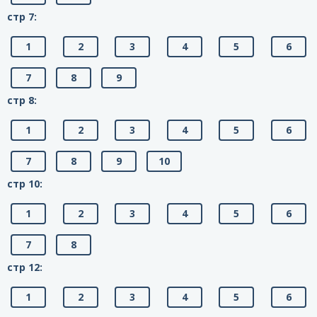
стр 7:
1
2
3
4
5
6
7
8
9
стр 8:
1
2
3
4
5
6
7
8
9
10
стр 10:
1
2
3
4
5
6
7
8
стр 12:
1
2
3
4
5
6