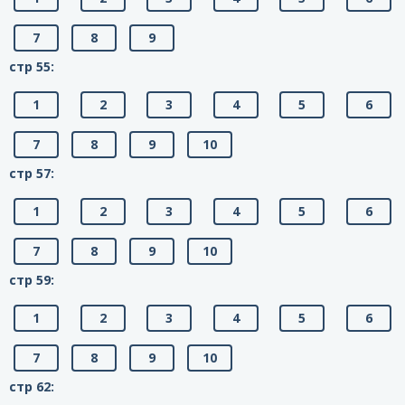
7
8
9
стр 55:
1
2
3
4
5
6
7
8
9
10
стр 57:
1
2
3
4
5
6
7
8
9
10
стр 59:
1
2
3
4
5
6
7
8
9
10
стр 62: