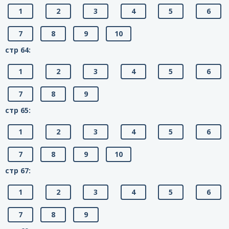
1
2
3
4
5
6
7
8
9
10
стр 64:
1
2
3
4
5
6
7
8
9
стр 65:
1
2
3
4
5
6
7
8
9
10
стр 67:
1
2
3
4
5
6
7
8
9