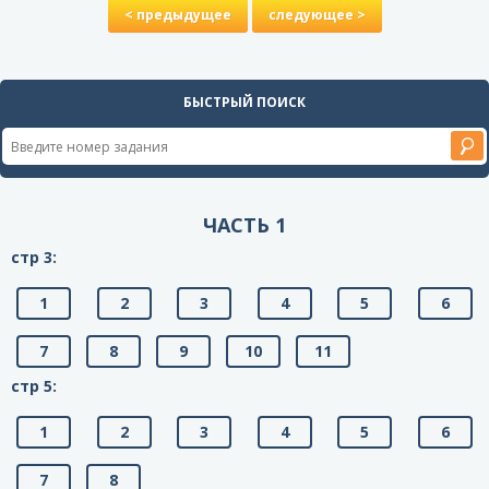
< предыдущее
следующее >
БЫСТРЫЙ ПОИСК
ЧАСТЬ 1
стр 3:
1
2
3
4
5
6
7
8
9
10
11
стр 5:
1
2
3
4
5
6
7
8