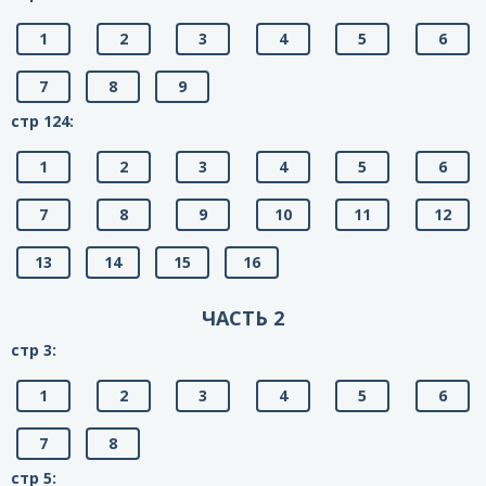
1
2
3
4
5
6
7
8
9
стр 124:
1
2
3
4
5
6
7
8
9
10
11
12
13
14
15
16
ЧАСТЬ 2
стр 3:
1
2
3
4
5
6
7
8
стр 5: