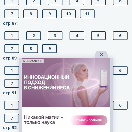
1
2
3
4
5
6
7
8
9
10
11
стр 87:
1
2
3
4
5
6
7
8
9
стр 89:
MEDIASNIPER
1
2
3
4
5
6
7
8
9
10
стр 91:
1
2
3
4
5
6
7
8
9
10
стр 92: