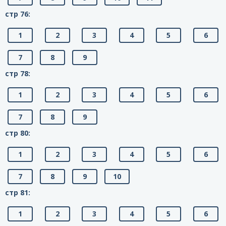
стр 76:
1
2
3
4
5
6
7
8
9
стр 78:
1
2
3
4
5
6
7
8
9
стр 80:
1
2
3
4
5
6
7
8
9
10
стр 81:
1
2
3
4
5
6