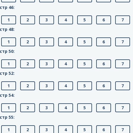
стр 46:
1
2
3
4
5
6
7
стр 48:
1
2
3
4
5
6
7
стр 50:
1
2
3
4
5
6
7
стр 52:
1
2
3
4
5
6
7
стр 54:
1
2
3
4
5
6
7
стр 55:
1
2
3
4
5
6
7