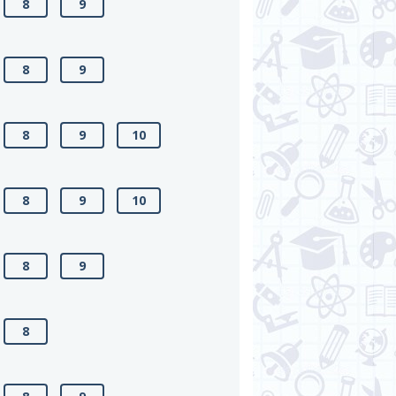
8
9
8
9
8
9
10
8
9
10
8
9
8