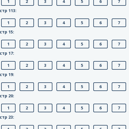
1
2
3
4
5
6
7
стр 113:
1
2
3
4
5
6
7
стр 15:
1
2
3
4
5
6
7
стр 17:
1
2
3
4
5
6
7
стр 19:
1
2
3
4
5
6
7
стр 20:
1
2
3
4
5
6
7
стр 23: