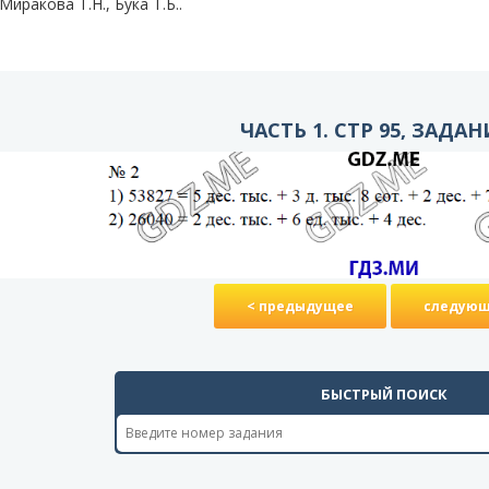
Миракова Т.Н., Бука Т.Б..
ЧАСТЬ 1. СТР 95, ЗАДАН
< предыдущее
следующ
БЫСТРЫЙ ПОИСК