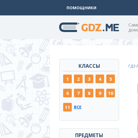
ПОМОЩНИКИ
Cам
дом
КЛАССЫ
ГДЗ
1
2
3
4
5
6
7
8
9
10
11
ВСЕ
ПРЕДМЕТЫ