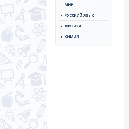
МИР
РУССКИЙ ЯЗЫК
ФИЗИКА
ХИМИЯ