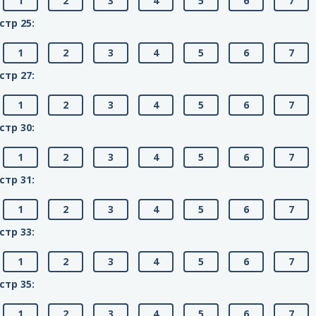
1
2
3
4
5
6
7
стр 25:
1
2
3
4
5
6
7
стр 27:
1
2
3
4
5
6
7
стр 30:
1
2
3
4
5
6
7
стр 31:
1
2
3
4
5
6
7
стр 33:
1
2
3
4
5
6
7
стр 35:
1
2
3
4
5
6
7