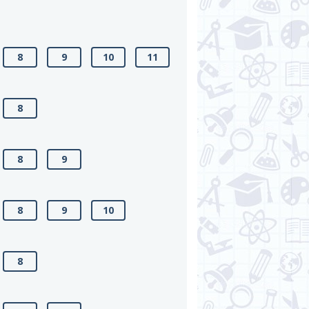
8
9
10
11
8
8
9
8
9
10
8