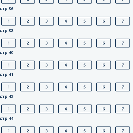
стр 36:
1
2
3
4
5
6
7
стр 38:
1
2
3
4
5
6
7
стр 40:
1
2
3
4
5
6
7
стр 41:
1
2
3
4
5
6
7
стр 42:
1
2
3
4
5
6
7
стр 44:
1
2
3
4
5
6
7