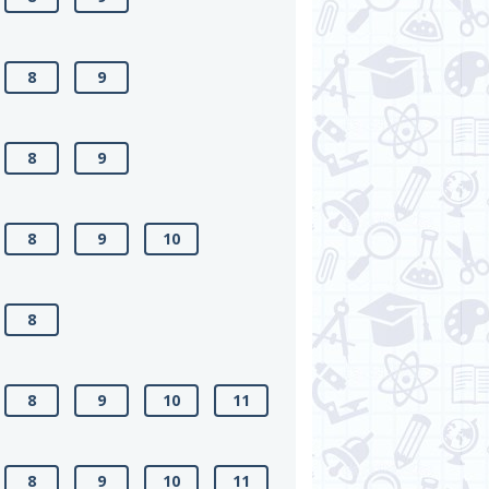
8
9
8
9
8
9
10
8
8
9
10
11
8
9
10
11