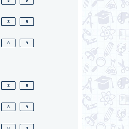
8
9
8
9
8
9
8
9
8
9
8
9