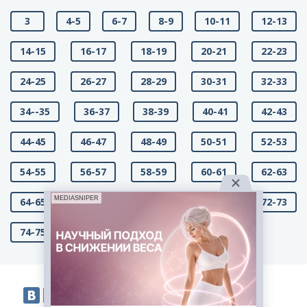
3
4-5
6-7
8-9
10-11
12-13
14-15
16-17
18-19
20-21
22-23
24-25
26-27
28-29
30-31
32-33
34--35
36-37
38-39
40-41
42-43
44-45
46-47
48-49
50-51
52-53
54-55
56-57
58-59
60-61
62-63
MEDIASNIPER
64-65
66-67
68-69
70-71
72-73
74-75
76-77