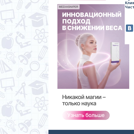
Кли
Част
MEDIASNIPER