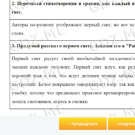
< предыдущее
следующ