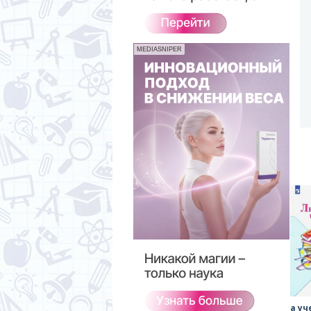
MEDIASNIPER
а уч