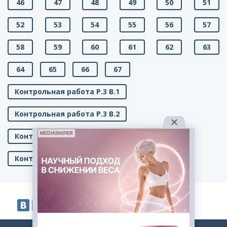
46
47
48
49
50
51
52
53
54
55
56
57
58
59
60
61
62
63
64
65
66
67
Контрольная работа Р.3 В.1
Контрольная работа Р.3 В.2
MEDIASNIPER
Контрольная работа Р.4 В.1
Контрольная работа Р.4 В.2