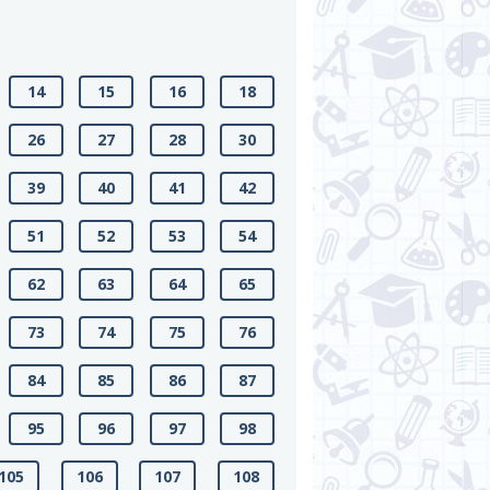
14
15
16
18
26
27
28
30
39
40
41
42
51
52
53
54
62
63
64
65
73
74
75
76
84
85
86
87
95
96
97
98
105
106
107
108