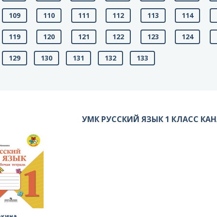
109
110
111
112
113
114
119
120
121
122
123
124
129
130
131
132
133
УМК РУССКИЙ ЯЗЫК 1 КЛАСС КА
акина