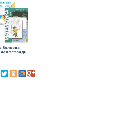
о Волкова
очая тетрадь