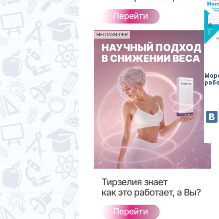
MEDIASNIPER
Мор
раб