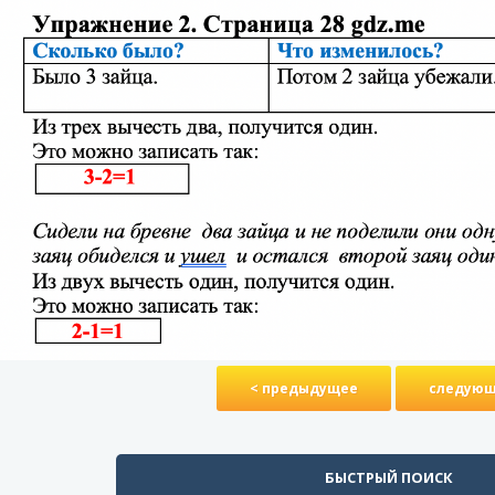
< предыдущее
следующ
БЫСТРЫЙ ПОИСК