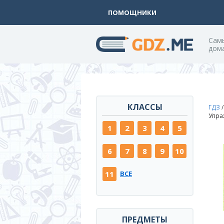
ПОМОЩНИКИ
Cам
дом
КЛАССЫ
ГДЗ
Упра
1
2
3
4
5
6
7
8
9
10
11
ВСЕ
ПРЕДМЕТЫ