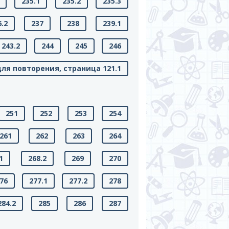
235.1
235.2
235.3
6.2
237
238
239.1
243.2
244
245
246
ля повторения, страница 121.1
251
252
253
254
261
262
263
264
1
268.2
269
270
76
277.1
277.2
278
284.2
285
286
287