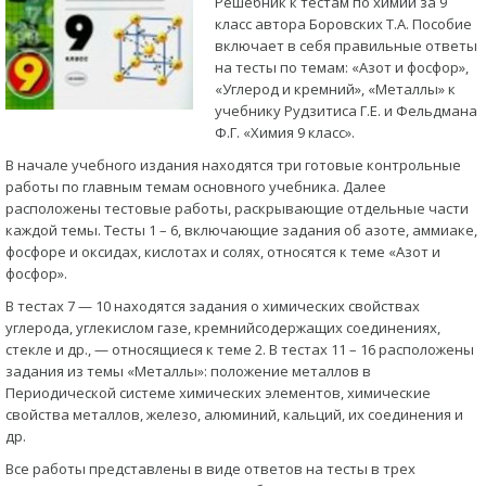
Решебник к тестам по химии за 9
класс автора Боровских Т.А. Пособие
включает в себя правильные ответы
на тесты по темам: «Азот и фосфор»,
«Углерод и кремний», «Металлы» к
учебнику Рудзитиса Г.Е. и Фельдмана
Ф.Г. «Химия 9 класс».
В начале учебного издания находятся три готовые контрольные
работы по главным темам основного учебника. Далее
расположены тестовые работы, раскрывающие отдельные части
каждой темы. Тесты 1 – 6, включающие задания об азоте, аммиаке,
фосфоре и оксидах, кислотах и солях, относятся к теме «Азот и
фосфор».
В тестах 7 — 10 находятся задания о химических свойствах
углерода, углекислом газе, кремнийсодержащих соединениях,
стекле и др., — относящиеся к теме 2. В тестах 11 – 16 расположены
задания из темы «Металлы»: положение металлов в
Периодической системе химических элементов, химические
свойства металлов, железо, алюминий, кальций, их соединения и
др.
Все работы представлены в виде ответов на тесты в трех