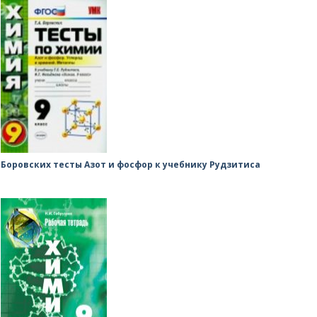
Боровских тесты Азот и фосфор к учебнику Рудзитиса