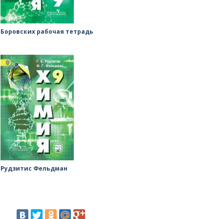
Боровских рабочая тетрадь
Рудзитис Фельдман