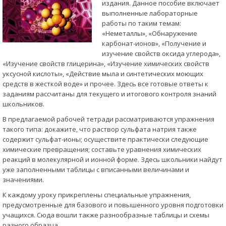
издания. Данное пособие включает
выполненные лабораторные
работы по таким темам:
«Неметаллы», «Обнаружение
карбонат-ионов», «Получение и
изучение свойств оксида углерода»,
«Изучение свойств глицерина», «Изучение химических свойств
уксусной кислоты», «Действие мыла и синтетических моющих
средств в жесткой воде» и прочее. Здесь все готовые ответы к
заданиям рассчитаны для текущего и итогового контроля знаний
школьников.
В предлагаемой рабочей тетради рассматриваются упражнения
такого типа: докажите, что раствор сульфата натрия также
содержит сульфат-ионы; осуществите практически следующие
химические превращения; составьте уравнения химических
реакций в молекулярной и ионной форме. Здесь школьники найдут
уже заполненными таблицы с вписанными величинами и
значениями.
К каждому уроку прикреплены специальные упражнения,
предусмотренные для базового и повышенного уровня подготовки
учащихся. Сюда вошли также разнообразные таблицы и схемы
разного образца.