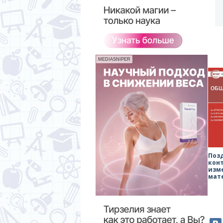
MEDIASNIPER
Поз
кон
изм
мат