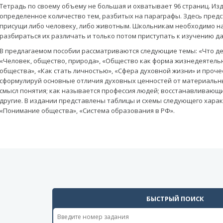
Тетрадь по своему объему не большая и охватывает 96 страниц. Изд
определенное количество тем, разбитых на параграфы. Здесь предс
присущи либо человеку, либо животным. Школьникам необходимо н
разбираться их различать и только потом приступать к изучению да
В предлагаемом пособии рассматриваются следующие темы: «Что де
«Человек, общество, природа», «Общество как форма жизнедеятель
общества», «Как стать личностью», «Сфера духовной жизни» и проче
сформулируй основные отличия духовных ценностей от материальных
смысл понятия; как называется профессия людей; восстанавливающ
другие. В издании представлены таблицы и схемы следующего харак
«Понимание общества», «Система образования в РФ».
БЫСТРЫЙ ПОИСК