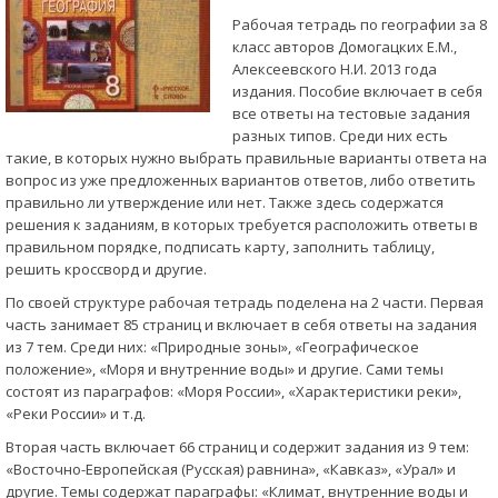
Рабочая тетрадь по географии за 8
класс авторов Домогацких Е.М.,
Алексеевского Н.И. 2013 года
издания. Пособие включает в себя
все ответы на тестовые задания
разных типов. Среди них есть
такие, в которых нужно выбрать правильные варианты ответа на
вопрос из уже предложенных вариантов ответов, либо ответить
правильно ли утверждение или нет. Также здесь содержатся
решения к заданиям, в которых требуется расположить ответы в
правильном порядке, подписать карту, заполнить таблицу,
решить кроссворд и другие.
По своей структуре рабочая тетрадь поделена на 2 части. Первая
часть занимает 85 страниц и включает в себя ответы на задания
из 7 тем. Среди них: «Природные зоны», «Географическое
положение», «Моря и внутренние воды» и другие. Сами темы
состоят из параграфов: «Моря России», «Характеристики реки»,
«Реки России» и т.д.
Вторая часть включает 66 страниц и содержит задания из 9 тем:
«Восточно-Европейская (Русская) равнина», «Кавказ», «Урал» и
другие. Темы содержат параграфы: «Климат, внутренние воды и