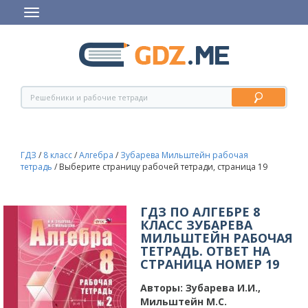
ГДЗ
/
8 класс
/
Алгебра
/
Зубарева Мильштейн рабочая
тетрадь
/
Выберите страницу рабочей тетради, страница 19
ГДЗ ПО АЛГЕБРЕ 8
КЛАСС ЗУБАРЕВА
МИЛЬШТЕЙН РАБОЧАЯ
ТЕТРАДЬ. ОТВЕТ НА
СТРАНИЦА НОМЕР 19
Авторы:
Зубарева И.И.,
Мильштейн М.С.