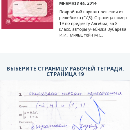
Мнемозина, 2014
Подробный вариант решения из
решебника (ГДЗ): Страница номер
19 по предмету Алгебра, за 8
класс, авторы учебника Зубарева
И.И., Мильштейн М.С..
ВЫБЕРИТЕ СТРАНИЦУ РАБОЧЕЙ ТЕТРАДИ,
СТРАНИЦА 19