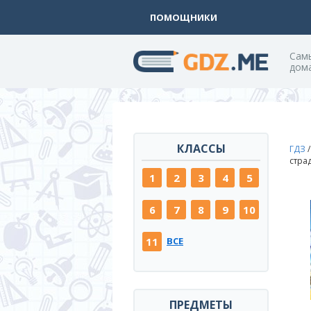
ПОМОЩНИКИ
Cам
дом
КЛАССЫ
ГДЗ
стра
1
2
3
4
5
6
7
8
9
10
11
ВСЕ
ПРЕДМЕТЫ