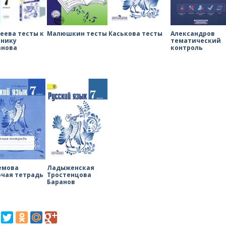
еева тесты к
Малюшкин тесты
Каськова тесты
Александров
бнику
тематический
анова
контроль
емова
Ладыженская
очая тетрадь
Тростенцова
Баранов