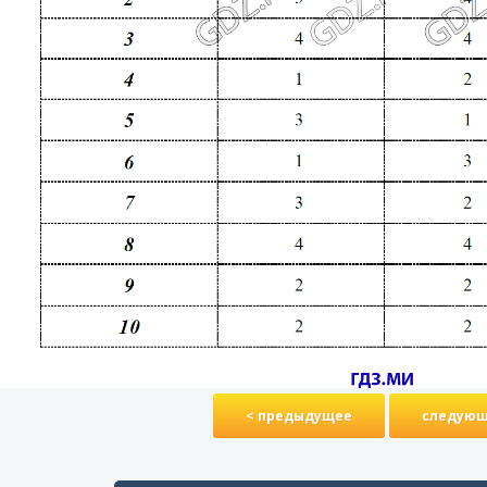
< предыдущее
следующ