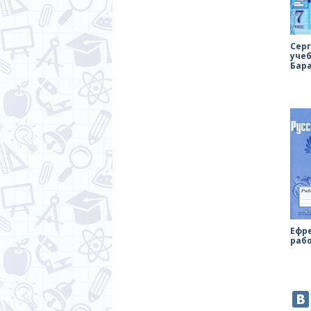
Серг
уче
Бар
Ефр
раб