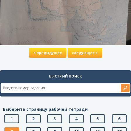
< предыдущее
следующее >
БЫСТРЫЙ ПОИСК
Выберите страницу рабочей тетради
1
2
3
4
5
6