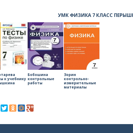
УМК ФИЗИКА 7 КЛАСС ПЕРЫШ
отарева
Бобошина
Зорин
ы к учебнику
контрольные
контрольно-
ышкина
работы
измерительные
материалы