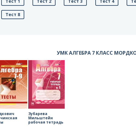
Тест 1
Тест 2
Тест 3
Тест 4
Те
Тест 8
УМК АЛГЕБРА 7 КЛАСС МОРДК
дкович
Зубарева
ьчинская
Мильштейн
ты
рабочая тетрадь