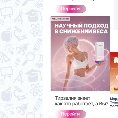
MEDIASNIPER
Мор
Тул
тес