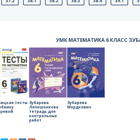
37.2
38.1
38.2
38.3
38.4
39.1
3
УМК МАТЕМАТИКА 6 КЛАСС ЗУБ
ницкая тесты
Зубарева
Зубарева
ебнику
Лепешонкова
Мордкович
аревой
тетрадь для
контрольных
работ