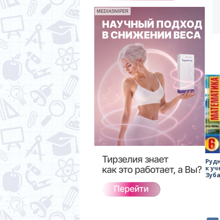
MEDIASNIPER
Руд
к уч
Зуб