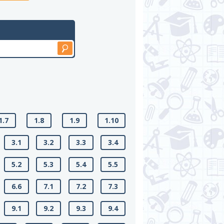
1.7
1.8
1.9
1.10
3.1
3.2
3.3
3.4
5.2
5.3
5.4
5.5
6.6
7.1
7.2
7.3
9.1
9.2
9.3
9.4