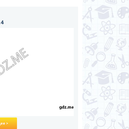
.4
ее >