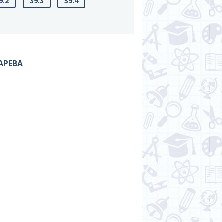
9.2
39.3
39.4
АРЕВА