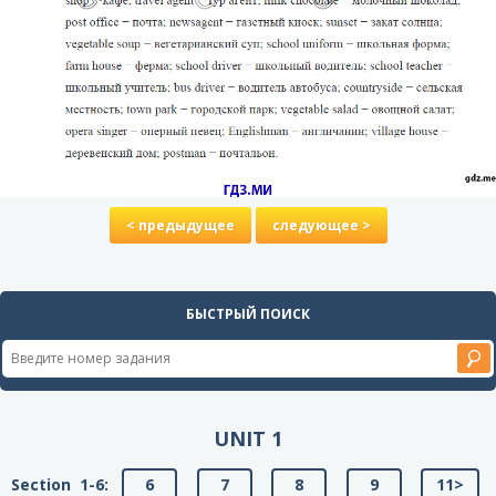
< предыдущее
следующее >
БЫСТРЫЙ ПОИСК
UNIT 1
Section 1-6:
6
7
8
9
11>