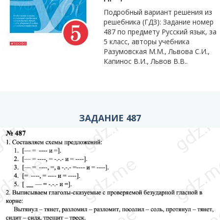
Подробный вариант решения из
решебника (ГДЗ): Задание номер
487 по предмету Русский язык, за
5 класс, авторы учебника
Разумовская М.М., Львова С.И.,
Капинос В.И., Львов В.В..
ЗАДАНИЕ 487