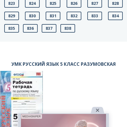
823
824
825
826
827
828
829
830
831
832
833
834
835
836
837
838
УМК РУССКИЙ ЯЗЫК 5 КЛАСС РАЗУМОВСКАЯ
MEDIASNIPER