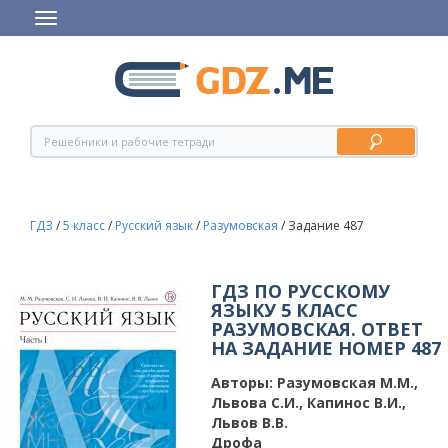
ГДЗ
/
5 класс
/
Русский язык
/
Разумовская
/
Задание 487
ГДЗ ПО РУССКОМУ
ЯЗЫКУ 5 КЛАСС
РАЗУМОВСКАЯ. ОТВЕТ
НА ЗАДАНИЕ НОМЕР 487
Авторы:
Разумовская М.М.,
Львова С.И., Капинос В.И.,
Львов В.В.
Дрофа