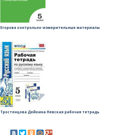
Егорова контрольно-измерительные материалы
Тростенцова Дейкина Невская рабочая тетрадь