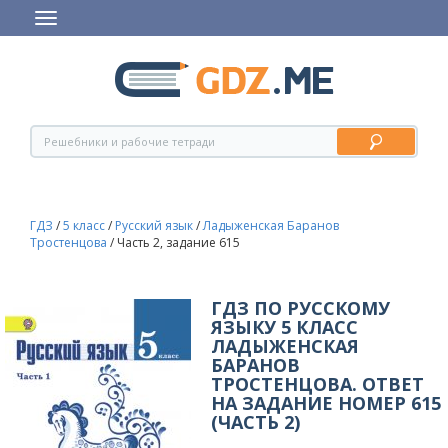
ГДЗ
/
5 класс
/
Русский язык
/
Ладыженская Баранов
Тростенцова
/
Часть 2, задание 615
ГДЗ ПО РУССКОМУ
ЯЗЫКУ 5 КЛАСС
ЛАДЫЖЕНСКАЯ
БАРАНОВ
ТРОСТЕНЦОВА. ОТВЕТ
НА ЗАДАНИЕ НОМЕР 615
(ЧАСТЬ 2)