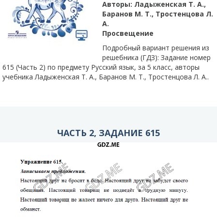
Авторы:
Ладыженская Т. А.,
Баранов М. Т., Тростенцова Л.
А.
Просвещение
Подробный вариант решения из
решебника (ГДЗ): Задание номер
615 (Часть 2) по предмету Русский язык, за 5 класс, авторы
учебника Ладыженская Т. А., Баранов М. Т., Тростенцова Л. А..
ЧАСТЬ 2, ЗАДАНИЕ 615