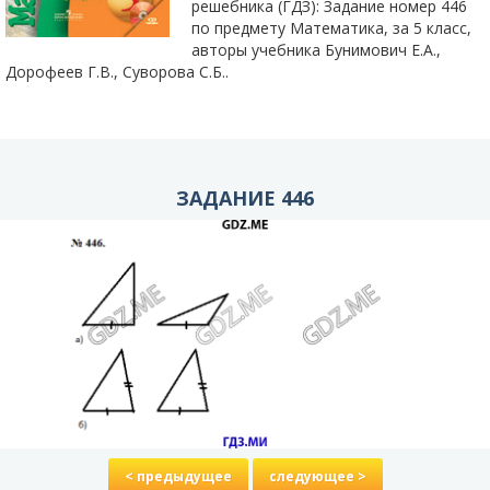
решебника (ГДЗ): Задание номер 446
по предмету Математика, за 5 класс,
авторы учебника Бунимович Е.А.,
Дорофеев Г.В., Суворова С.Б..
ЗАДАНИЕ 446
< предыдущее
следующее >