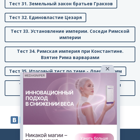
Тест 31. Земельный закон братьев Гракхов
Тест 32. Единовластие Цезаря
Тест 33. Установление империи. Соседи Римской
империи
Тест 34. Римская империя при Константине.
Взятие Рима варварами
Тест 35. Итоговый тест по теме - Древний Рим
MEDIASNIPER
Тест 36. Итоговый тест по курсу - История
Древнего мира