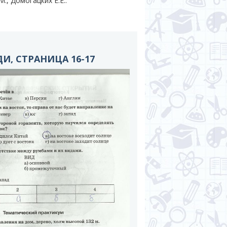
., Домогацких Е.Е..
И, СТРАНИЦА 16-17