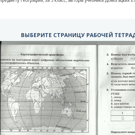
предмету География, за 5 класс, авторы учебника Домогацких Е.М
ВЫБЕРИТЕ СТРАНИЦУ РАБОЧЕЙ ТЕТРАД