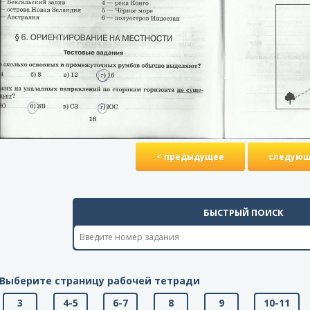
< предыдущее
следующ
БЫСТРЫЙ ПОИСК
Выберите страницу рабочей тетради
3
4-5
6-7
8
9
10-11