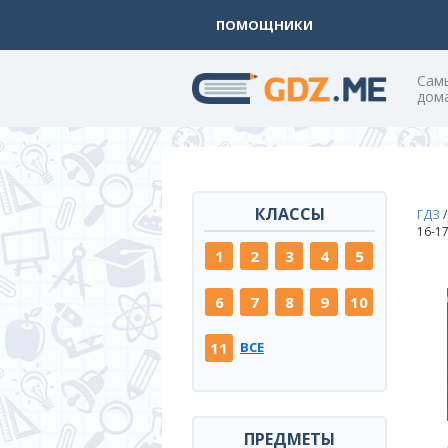
ПОМОЩНИКИ
Cам
дом
КЛАССЫ
ГДЗ
16-1
1
2
3
4
5
6
7
8
9
10
11
ВСЕ
ПРЕДМЕТЫ