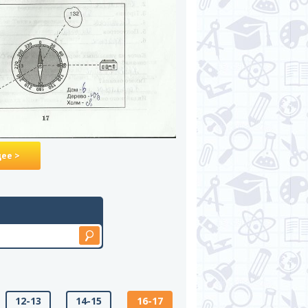
ее >
12-13
14-15
16-17