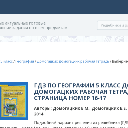
ые актуальные готовые
ашние задания по всем предметам
/
5 класс
/
География
/
Домогацких Домогацких рабочая тетрадь
/
Выберите
7
ГДЗ ПО ГЕОГРАФИИ 5 КЛАСС
ДОМОГАЦКИХ РАБОЧАЯ ТЕТРАД
СТРАНИЦА НОМЕР 16-17
Авторы:
Домогацких Е.М., Домогацких Е.Е.
2014
Подробный вариант решения из решебника (ГДЗ