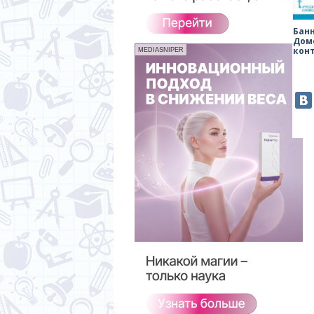
Бан
Дом
кон
MEDIASNIPER