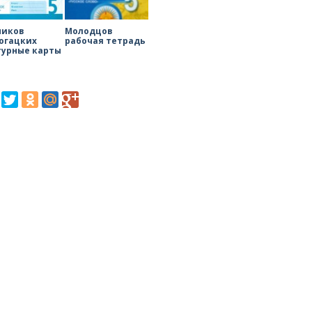
ников
Молодцов
огацких
рабочая тетрадь
турные карты