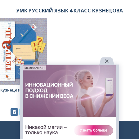
УМК РУССКИЙ ЯЗЫК 4 КЛАСС КУЗНЕЦОВА
MEDIASNIPER
Кузнецова рабочая тетрадь (пишем грамотно)
2023. Авторские решебники. -
admin@gdz.me