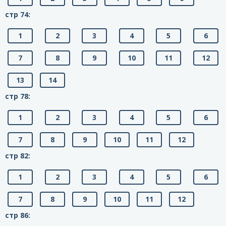
стр 74:
1
2
3
4
5
6
7
8
9
10
11
12
13
14
стр 78:
1
2
3
4
5
6
7
8
9
10
11
12
стр 82:
1
2
3
4
5
6
7
8
9
10
11
12
стр 86: