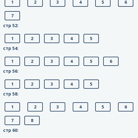
1
2
3
4
5
6
7
стр 52:
1
2
3
4
5
стр 54:
1
2
3
4
5
6
стр 56:
1
2
3
4
5
стр 58:
1
2
3
4
5
6
7
8
стр 60: