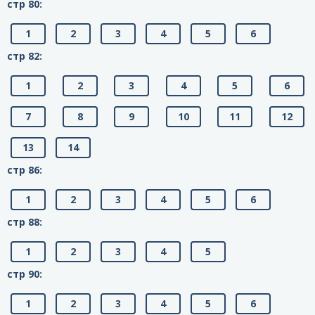
стр 80:
1
2
3
4
5
6
стр 82:
1
2
3
4
5
6
7
8
9
10
11
12
13
14
стр 86:
1
2
3
4
5
6
стр 88:
1
2
3
4
5
стр 90:
1
2
3
4
5
6