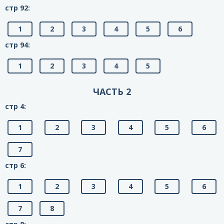
стр 92:
1
2
3
4
5
6
стр 94:
1
2
3
4
5
ЧАСТЬ 2
стр 4:
1
2
3
4
5
6
7
стр 6:
1
2
3
4
5
6
7
8