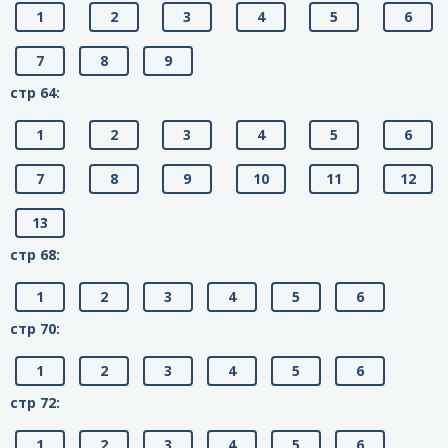
1
2
3
4
5
6
7
8
9
стр 64:
1
2
3
4
5
6
7
8
9
10
11
12
13
стр 68:
1
2
3
4
5
6
стр 70:
1
2
3
4
5
6
стр 72:
1
2
3
4
5
6