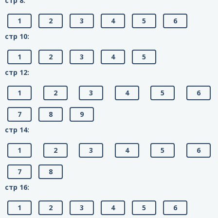
стр 8:
1
2
3
4
5
6
стр 10:
1
2
3
4
5
стр 12:
1
2
3
4
5
6
7
8
9
стр 14:
1
2
3
4
5
6
7
8
стр 16:
1
2
3
4
5
6