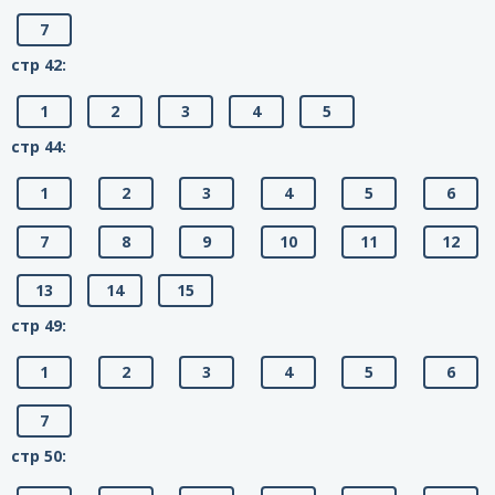
7
стр 42:
1
2
3
4
5
стр 44:
1
2
3
4
5
6
7
8
9
10
11
12
13
14
15
стр 49:
1
2
3
4
5
6
7
стр 50: