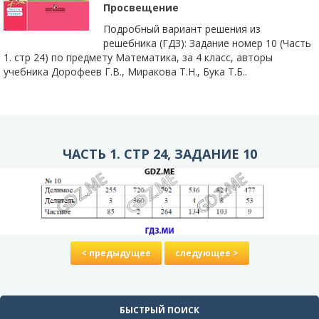
Просвещение
Подробный вариант решения из
решебника (ГДЗ): Задание номер 10 (Часть
1. стр 24) по предмету Математика, за 4 класс, авторы
учебника Дорофеев Г.В., Миракова Т.Н., Бука Т.Б..
ЧАСТЬ 1. СТР 24, ЗАДАНИЕ 10
< предыдущее
следующее >
БЫСТРЫЙ ПОИСК