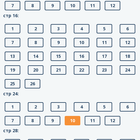
7
8
9
10
11
12
стр 16:
1
2
3
4
5
6
7
8
9
10
11
12
13
14
15
16
17
18
19
20
21
22
23
24
25
26
стр 24:
1
2
3
4
5
6
7
8
9
10
11
12
стр 28: