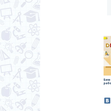
Бим
раб