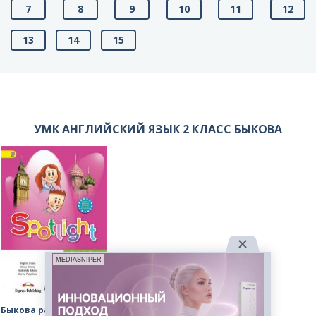
7
8
9
10
11
12
13
14
15
УМК АНГЛИЙСКИЙ ЯЗЫК 2 КЛАСС БЫКОВА
MEDIASNIPER
Быкова рабочая тетрадь