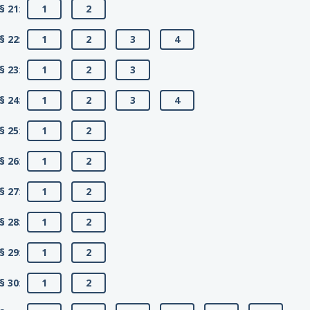
§ 21
:
1
2
§ 22
:
1
2
3
4
§ 23
:
1
2
3
§ 24
:
1
2
3
4
§ 25
:
1
2
§ 26
:
1
2
§ 27
:
1
2
§ 28
:
1
2
§ 29
:
1
2
§ 30
:
1
2