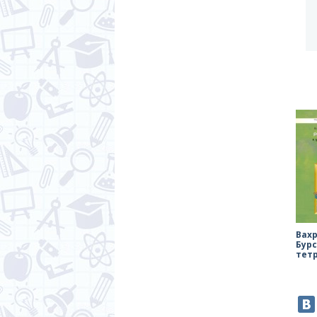
Вах
Бур
тет