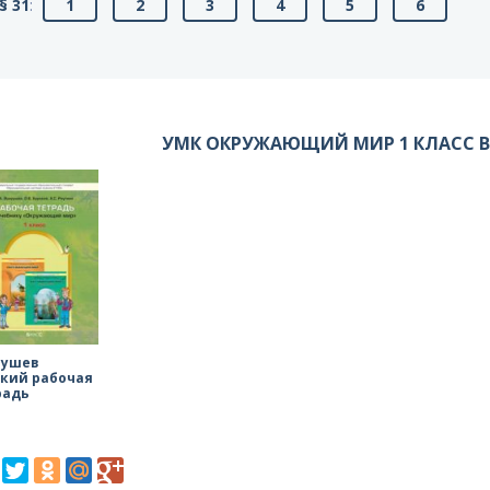
§ 31
:
1
2
3
4
5
6
УМК ОКРУЖАЮЩИЙ МИР 1 КЛАСС 
рушев
ский рабочая
радь