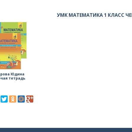
УМК МАТЕМАТИКА 1 КЛАСС Ч
арова Юдина
очая тетрадь