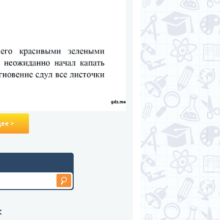
ее >
: