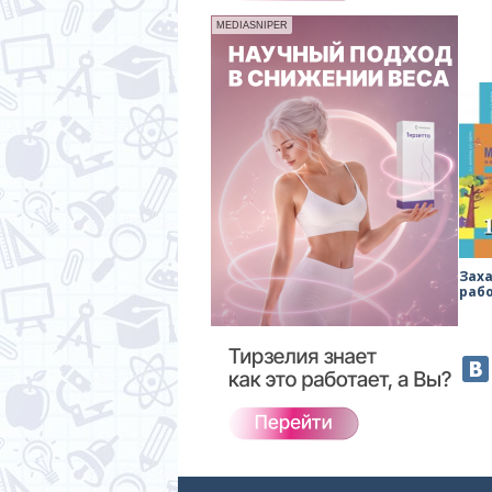
MEDIASNIPER
Зах
раб