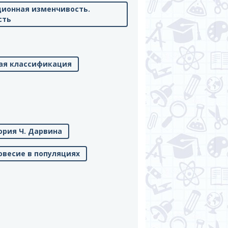
ционная изменчивость.
сть
кая классификация
ория Ч. Дарвина
овесие в популяциях