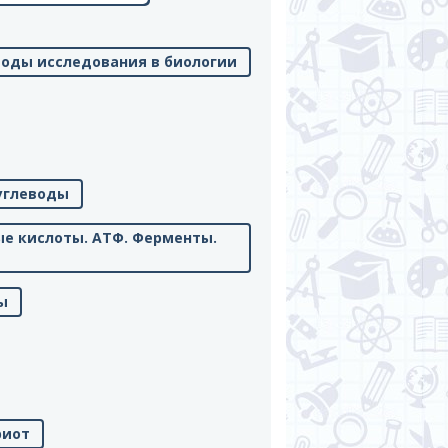
тоды исследования в биологии
 углеводы
ые кислоты. АТФ. Ферменты.
ы
риот