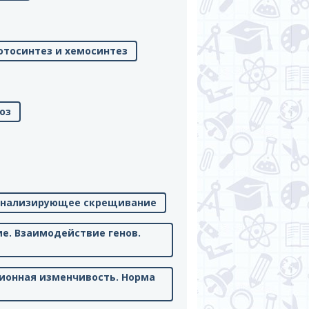
отосинтез и хемосинтез
оз
. Анализирующее скрещивание
ие. Взаимодействие генов.
ионная изменчивость. Норма