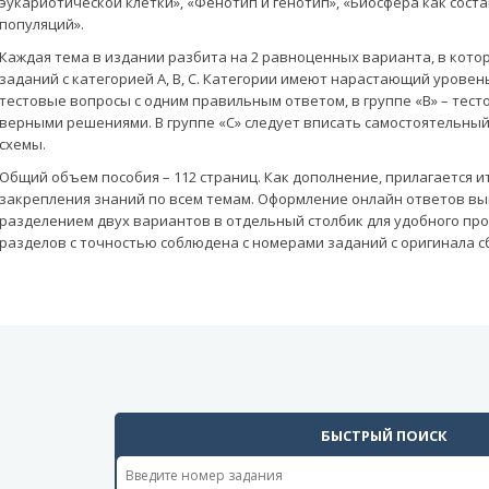
эукариотической клетки», «Фенотип и генотип», «Биосфера как сос
популяций».
Каждая тема в издании разбита на 2 равноценных варианта, в котор
заданий с категорией A, B, C. Категории имеют нарастающий уровень 
тестовые вопросы с одним правильным ответом, в группе «B» – тест
верными решениями. В группе «С» следует вписать самостоятельный
схемы.
Общий объем пособия – 112 страниц. Как дополнение, прилагается и
закрепления знаний по всем темам. Оформление онлайн ответов вы
разделением двух вариантов в отдельный столбик для удобного пр
разделов с точностью соблюдена с номерами заданий с оригинала с
БЫСТРЫЙ ПОИСК