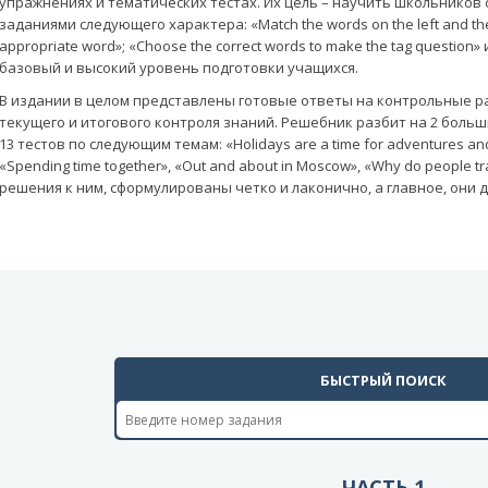
упражнениях и тематических тестах. Их цель – научить школьников
заданиями следующего характера: «Match the words on the left and the 
appropriate word»; «Choose the correct words to make the tag question
базовый и высокий уровень подготовки учащихся.
В издании в целом представлены готовые ответы на контрольные р
текущего и итогового контроля знаний. Решебник разбит на 2 больш
13 тестов по следующим темам: «Holidays are a time for adventures and 
«Spending time together», «Out and about in Moscow», «Why do people 
решения к ним, сформулированы четко и лаконично, а главное, они
БЫСТРЫЙ ПОИСК
ЧАСТЬ 1