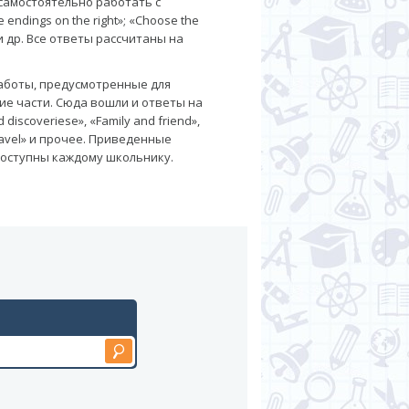
 самостоятельно работать с
endings on the right»; «Choose the
» и др. Все ответы рассчитаны на
аботы, предусмотренные для
ие части. Сюда вошли и ответы на
discoveriese», «Family and friend»,
travel» и прочее. Приведенные
 доступны каждому школьнику.