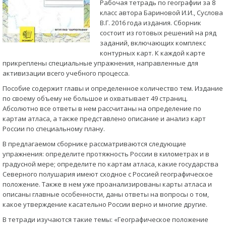
Рабочая тетрадь по географии за 8
класс автора Бариновой И.И., Суслова
В.Г. 2016 года издания. Сборник
состоит из готовых решений на ряд
заданий, включающих комплекс
контурных карт. К каждой карте
прикреплены специальные упражнения, направленные для
активизации всего учебного процесса.
Пособие содержит главы и определенное количество тем. Издание
по своему объему не большое и охватывает 49 страниц.
Абсолютно все ответы в нем рассчитаны на определение по
картам атласа, а также представлено описание и анализ карт
России по специальному плану.
В предлагаемом сборнике рассматриваются следующие
упражнения: определите протяжность России в километрах и в
градусной мере; определите по картам атласа, какие государства
Северного полушария имеют сходное с Россией географическое
положение. Также в нем уже проанализированы карты атласа и
описаны главные особенности, даны ответы на вопросы о том,
какое утверждение касательно России верно и многие другие.
В тетради изучаются такие темы: «Географическое положение