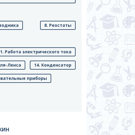
оводника
8. Реостаты
11. Работа электрического тока
уля-Ленса
14. Конденсатор
ревательные приборы
КИН