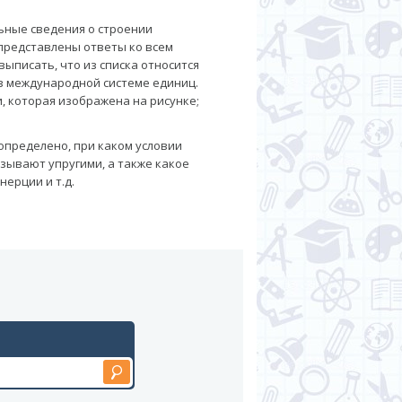
льные сведения о строении
 представлены ответы ко всем
ыписать, что из списка относится
 в международной системе единиц.
, которая изображена на рисунке;
определено, при каком условии
азывают упругими, а также какое
ерции и т.д.