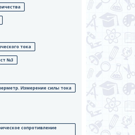
ричества
ического тока
ест №3
перметр. Измерение силы тока
трическое сопротивление