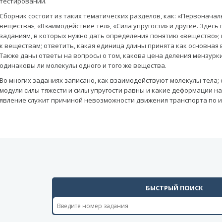
тестирований.
Сборник состоит из таких тематических разделов, как: «Первонача
вещества», «Взаимодействие тел», «Сила упругости» и другие. Здесь
заданиям, в которых нужно дать определения понятию «вещество»; в
к веществам; ответить, какая единица длины принята как основная
Также даны ответы на вопросы о том, какова цена деления мензурки
одинаковы ли молекулы одного и того же вещества.
Во многих заданиях записано, как взаимодействуют молекулы тела; 
модули силы тяжести и силы упругости равны и какие деформации н
явление служит причиной невозможности движения транспорта по ин
БЫСТРЫЙ ПОИСК