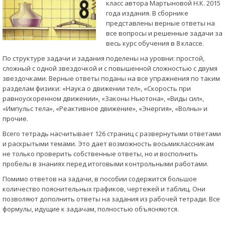
класс автора Мартыновой Н.К. 2015
года издания. В сборнике
представлены верные ответы на
все вопросы и решенные задачи за
весь курс обучения в 8 классе.
По структуре задачи и задания поделены на уровни: простой,
сложный с одной звездочкой и с повышенной сложностью с двумя
звездочками. Верные ответы поданы на все упражнения по таким
разделам физики: «Наука о движении тел», «Скорость при
равноускоренном движении», «Законы Ньютона», «Виды сил»,
«Импульс тела», «Реактивное движение», «Энергия», «Волны» и
прочие.
Всего тетрадь насчитывает 126 страниц с развернутыми ответами
и раскрытыми темами. Это дает возможность восьмиклассникам
не только проверить собственные ответы, но и восполнить
пробелы в знаниях перед итоговыми контрольными работами.
Помимо ответов на задачи, в пособии содержится большое
количество пояснительных графиков, чертежей и таблиц. Они
позволяют дополнить ответы на задания из рабочей тетради. Все
формулы, идущие к задачам, полностью объясняются.